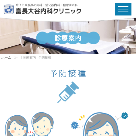
米子市東福原の内科・消化器内科・糖尿病内科
診療案内
ホーム
≫
[ 診療案内 ] 予防接種
予防接種